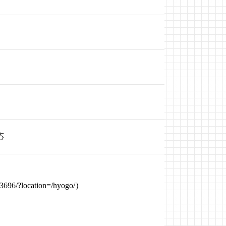
応
93696/?location=/hyogo/
）