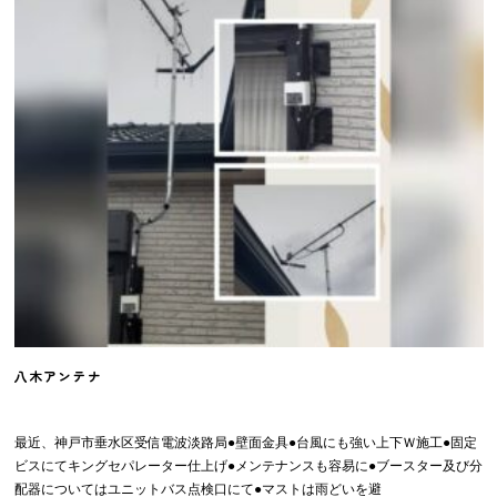
八木アンテナ
最近、神戸市垂水区受信電波淡路局●壁面金具●台風にも強い上下Ｗ施工●固定
ビスにてキングセパレーター仕上げ●メンテナンスも容易に●ブースター及び分
配器についてはユニットバス点検口にて●マストは雨どいを避