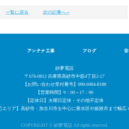
一覧に戻る
次の記事へ »
アンテナ工事
ブログ
会
紗夢電設
〒676-0812 兵庫県高砂市中筋4丁目2-17
【お問い合わせ受付番号】090-6984-8188
【営業時間】9：00～17：00
【定休日】火曜日定休・その他不定休
応エリア】高砂市・加古川市を中心に垂水区や姫路市まで幅広
COPYRIGHT © 紗夢電設 All rights reserved.