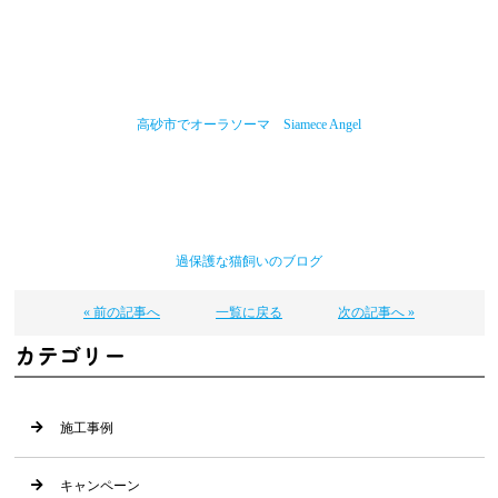
高砂市でオーラソーマ Siamece Angel
過保護な猫飼いのブログ
« 前の記事へ
一覧に戻る
次の記事へ »
カテゴリー
施工事例
キャンペーン